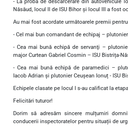
- La proba de descarcerare din autovehicule locu
Năsăud, locul II de ISU Bihor și locul III a fost
Au mai fost acordate următoarele premii pentr
- Cel mai bun comandant de echipaj – plutonier 
- Cea mai bună echipă de servanţi – plutonier
major Curtean Gabriel Cosmin – ISU Bistrița-Nă
- Cea mai bună echipă de paramedici – pluto
Iacob Adrian și plutonier Ceușean Ionuț - ISU B
Echipele clasate pe locul I s-au calificat la etap
Felicitări tuturor!
Dorim să adresăm sincere mulțumiri domnilor
conducerii inspectoratelor pentru situații de ur