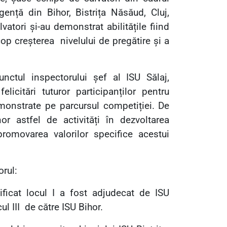
gență din Bihor,
Bistrița Năsăud, Cluj,
atori și-au demonstrat abilitățile fiind
cop creșterea
nivelului de pregătire și a
unctul inspectorului șef al ISU Sălaj,
licitări tuturor participanților pentru
monstrate pe parcursul competiției.
De
r astfel de activități în dezvoltarea
 promovarea valorilor specifice acestui
orul:
ificat locul I a fost adjudecat de ISU
ul III
de către ISU Bihor.