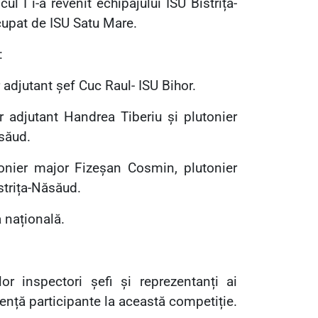
l I i-a revenit echipajului ISU Bistrița-
 ocupat de ISU Satu Mare.
u:
adjutant șef Cuc Raul- ISU Bihor.
 adjutant Handrea Tiberiu și plutonier
săud.
nier major Fizeșan Cosmin, plutonier
istrița-Năsăud.
a națională.
 inspectori șefi și reprezentanți ai
gență participante la această competiție.