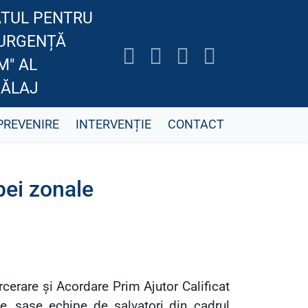
TUL PENTRU
 URGENȚĂ
M" AL
SĂLAJ
PREVENIRE
INTERVENȚIE
CONTACT
pei zonale
cerare și Acordare Prim Ajutor Calificat
le, șase echipe de salvatori din cadrul