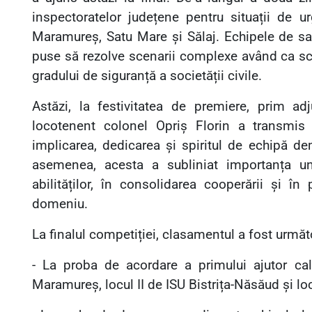
inspectoratelor județene pentru situații de ur
Maramureș, Satu Mare și Sălaj. Echipele de salv
puse să rezolve scenarii complexe având
ca s
gradului de siguranță a societății civile.
Astăzi, la festivitatea de premiere, prim adj
locotenent colonel Opriș Florin a transmis fe
implicarea, dedicarea și spiritul de echipă de
asemenea, acesta a subliniat importanța uno
abilităților, în consolidarea cooperării și în
domeniu.
La finalul competiției, clasamentul a fost următ
- La proba de acordare a primului ajutor cal
Maramureș, locul II de ISU Bistrița-Năsăud și loc