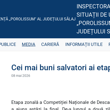
INSPECTORA
SITUAȚII DE
„POROLISSU
JUDEȚULUI 
PUBLICE
MEDIA
CARIERĂ
INFORMAȚII UTILE
Cei mai buni salvatori ai eta
08 mai 2026
Etapa zonală a Competiției Naționale de Descar
a ajuns astăzi la final. De-a lungul a două zi