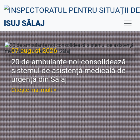
ISUJ SĂLAJ
07 august 2026
20 de ambulanțe noi consolidează
sistemul de asistență medicală de
urgență din Sălaj
Citește mai mult >