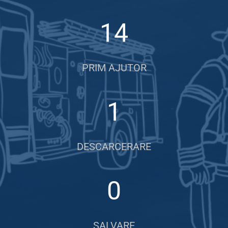
14
PRIM AJUTOR
1
DESCARCERARE
0
SALVARE