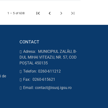
1 – 5 of 638
CONTACT
Adresa:
MUNICIPIUL ZALĂU, B-
DUL MIHAI VITEAZU, NR. 57, COD
POȘTAL 450135
Telefon:
0260-611212
i de
Fax:
0260-615621
Email:
contact@isusj.igsu.ro