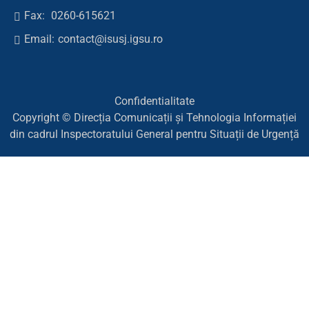
Fax:
0260-615621
Email:
contact@isusj.igsu.ro
Confidentialitate
Copyright © Direcția Comunicații și Tehnologia Informației
din cadrul Inspectoratului General pentru Situații de Urgență