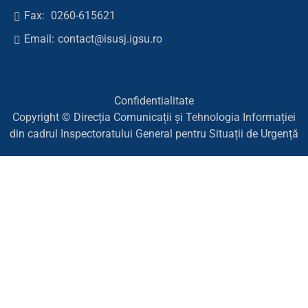
Fax:
0260-615621
Email:
contact@isusj.igsu.ro
Confidentialitate
Copyright © Direcția Comunicații și Tehnologia Informației
din cadrul Inspectoratului General pentru Situații de Urgență